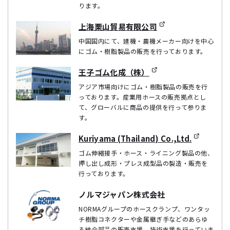
ります。
上海栗山貿易有限公司
中国国内にて、建機・農機メーカー向けを中心
にゴム・樹脂製品の販売を行っております。
王子ゴム化成（株）
アジア市場向けにゴム・樹脂製品の販売を行
っております。産業用ホースの販売拠点とし
て、グローバルに商品の提供を行って参りま
す。
Kuriyama (Thailand) Co.,Ltd.
ゴム伸縮接手・ホース・ライニング製品の他、
押し出し成形・プレス成型品の製造・販売を
行っております。
ノルマジャパン株式会社
NORMAグループのホースクランプ、ワンタッ
チ樹脂コネクターや金属継ぎ手などのあらゆ
る結合部品の販売支援、技術支援を行っていま