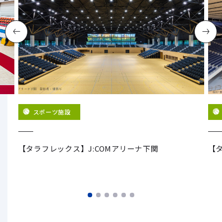
スポーツ施設
グ
【タラフレックス】J:COMアリーナ下関
【