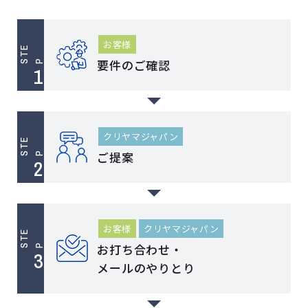
お客様
T
E
要件のご確認
S
P
クリヤマジャパン
T
E
ご提案
S
P
お客様
クリヤマジャパン
T
E
お打ち合わせ・
S
P
メールのやりとり