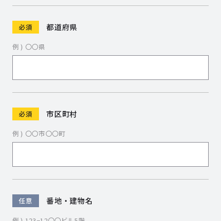
都道府県
必須
例 ) 〇〇県
市区町村
必須
例 ) 〇〇市〇〇町
番地・建物名
任意
例 ) 123−12〇〇ビル5階