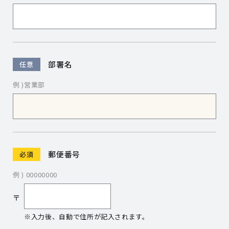
部署名
任意
例 )営業部
郵便番号
必須
例 ) 00000000
〒
※入力後、
自動で住所が記入されます。