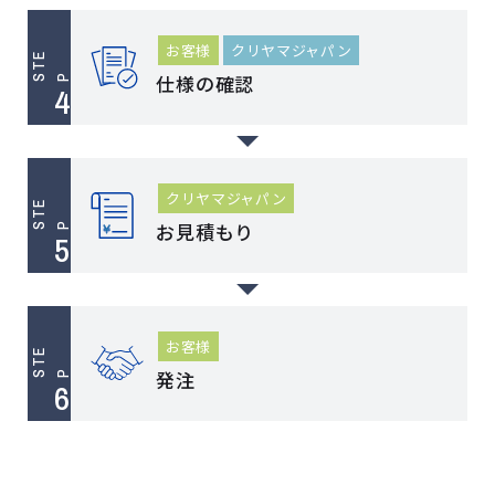
お客様
クリヤマジャパン
T
E
仕様の確認
S
P
クリヤマジャパン
T
E
お見積もり
S
P
お客様
T
E
発注
S
P