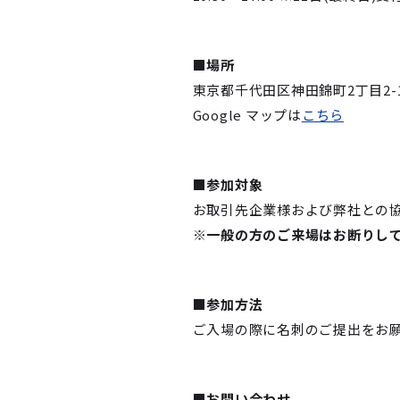
■場所
東京都千代田区神田錦町2丁目2-1 K
Google マップは
こちら
■参加対象
お取引先企業様および弊社との
※一般の方のご来場はお断りし
■参加方法
ご入場の際に名刺のご提出をお
■お問い合わせ