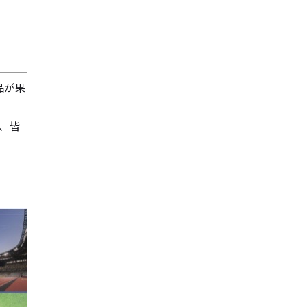
品が果
、皆