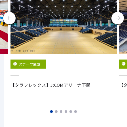
スポーツ施設
グ
【タラフレックス】J:COMアリーナ下関
【