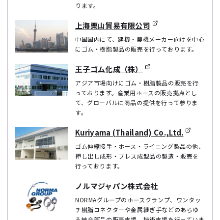
ります。
上海栗山貿易有限公司
中国国内にて、建機・農機メーカー向けを中心
にゴム・樹脂製品の販売を行っております。
王子ゴム化成（株）
アジア市場向けにゴム・樹脂製品の販売を行
っております。産業用ホースの販売拠点とし
て、グローバルに商品の提供を行って参りま
す。
Kuriyama (Thailand) Co.,Ltd.
ゴム伸縮接手・ホース・ライニング製品の他、
押し出し成形・プレス成型品の製造・販売を
行っております。
ノルマジャパン株式会社
NORMAグループのホースクランプ、ワンタッ
チ樹脂コネクターや金属継ぎ手などのあらゆ
る結合部品の販売支援、技術支援を行っていま