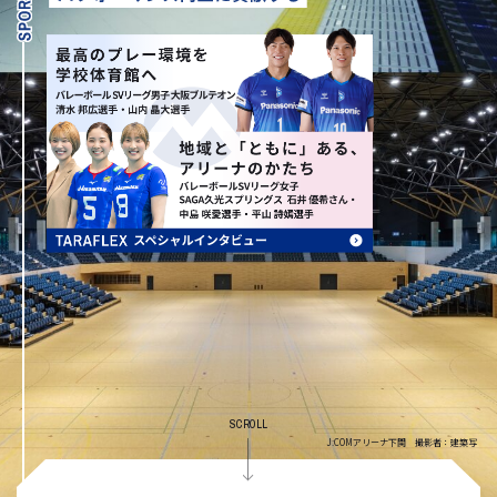
KURIYAMA HOLDINGS CORPORATION
CM & Movie
ギャラリーはこちら
SCROLL
J:COMアリーナ下関 撮影者：建築写