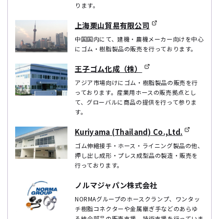
ります。
上海栗山貿易有限公司
中国国内にて、建機・農機メーカー向けを中心
にゴム・樹脂製品の販売を行っております。
王子ゴム化成（株）
アジア市場向けにゴム・樹脂製品の販売を行
っております。産業用ホースの販売拠点とし
て、グローバルに商品の提供を行って参りま
す。
Kuriyama (Thailand) Co.,Ltd.
ゴム伸縮接手・ホース・ライニング製品の他、
押し出し成形・プレス成型品の製造・販売を
行っております。
ノルマジャパン株式会社
NORMAグループのホースクランプ、ワンタッ
チ樹脂コネクターや金属継ぎ手などのあらゆ
る結合部品の販売支援、技術支援を行っていま