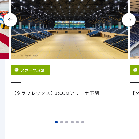
スポーツ施設
グ
【タラフレックス】J:COMアリーナ下関
【