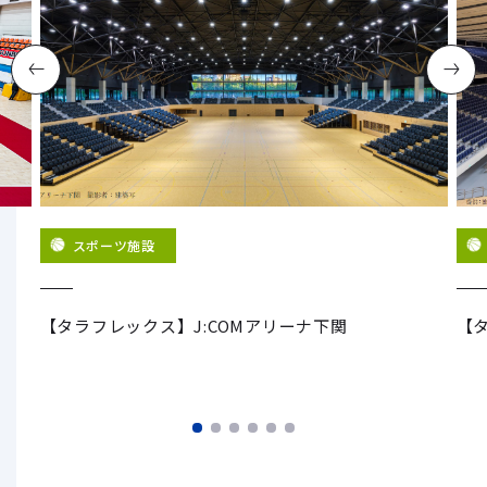
スポーツ施設
グ
【タラフレックス】J:COMアリーナ下関
【