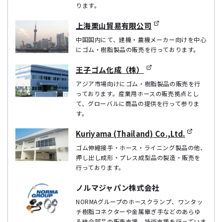
ります。
上海栗山貿易有限公司
中国国内にて、建機・農機メーカー向けを中心
にゴム・樹脂製品の販売を行っております。
王子ゴム化成（株）
アジア市場向けにゴム・樹脂製品の販売を行
っております。産業用ホースの販売拠点とし
て、グローバルに商品の提供を行って参りま
す。
Kuriyama (Thailand) Co.,Ltd.
ゴム伸縮接手・ホース・ライニング製品の他、
押し出し成形・プレス成型品の製造・販売を
行っております。
ノルマジャパン株式会社
NORMAグループのホースクランプ、ワンタッ
チ樹脂コネクターや金属継ぎ手などのあらゆ
る結合部品の販売支援、技術支援を行っていま