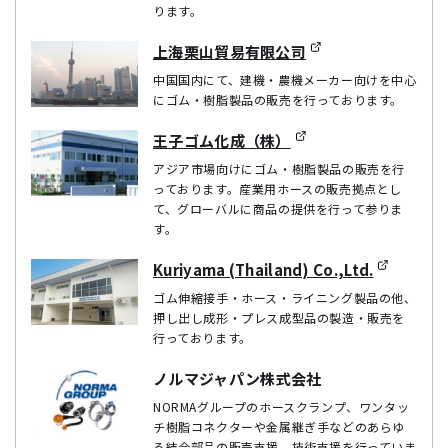
ります。
上海栗山貿易有限公司
中国国内にて、建機・農機メーカー向けを中心
にゴム・樹脂製品の販売を行っております。
王子ゴム化成（株）
アジア市場向けにゴム・樹脂製品の販売を行
っております。産業用ホースの販売拠点とし
て、グローバルに商品の提供を行って参りま
す。
Kuriyama (Thailand) Co.,Ltd.
ゴム伸縮接手・ホース・ライニング製品の他、
押し出し成形・プレス成型品の製造・販売を
行っております。
ノルマジャパン株式会社
NORMAグループのホースクランプ、ワンタッ
チ樹脂コネクターや金属継ぎ手などのあらゆ
る結合部品の販売支援、技術支援を行っていま