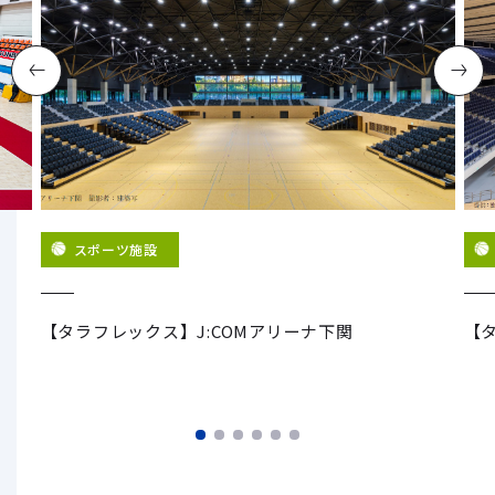
スポーツ施設
グ
【タラフレックス】J:COMアリーナ下関
【