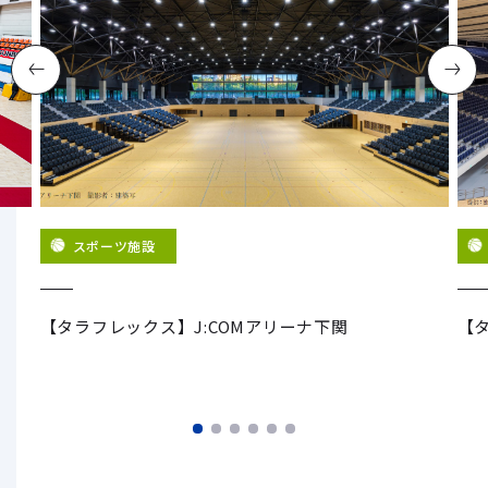
スポーツ施設
グ
【タラフレックス】J:COMアリーナ下関
【