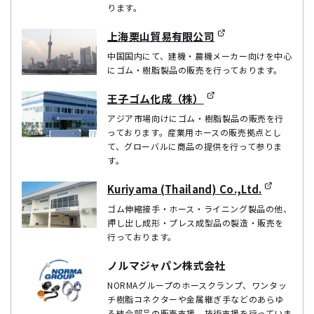
ります。
上海栗山貿易有限公司
中国国内にて、建機・農機メーカー向けを中心
にゴム・樹脂製品の販売を行っております。
王子ゴム化成（株）
アジア市場向けにゴム・樹脂製品の販売を行
っております。産業用ホースの販売拠点とし
て、グローバルに商品の提供を行って参りま
す。
Kuriyama (Thailand) Co.,Ltd.
ゴム伸縮接手・ホース・ライニング製品の他、
押し出し成形・プレス成型品の製造・販売を
行っております。
ノルマジャパン株式会社
NORMAグループのホースクランプ、ワンタッ
チ樹脂コネクターや金属継ぎ手などのあらゆ
る結合部品の販売支援、技術支援を行っていま