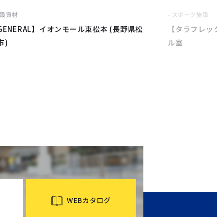
設資材
スポーツ施設
GENERAL】イオンモール東松本 (長野県松
【タラフレッ
市)
ル室
WEBカタログ