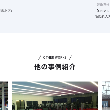
建設資材
戸市北区)
【UNIV
阪府泉大津
OTHER WORKS
他の事例紹介