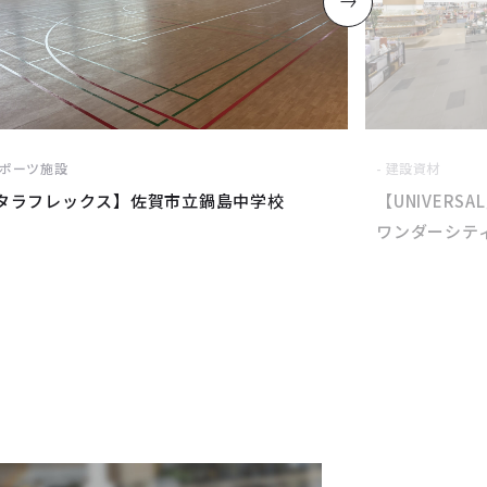
ポーツ施設
建設資材
タラフレックス】佐賀市立鍋島中学校
【UNIVERS
ワンダーシティ