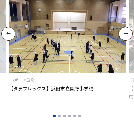
スポーツ施設
【タラフレックス】浜田市立国府小学校
【
店