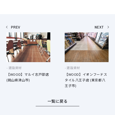
PREV
NEXT
建設資材
建設資材
【WOOD】マルイ志戸部店
【WOOD】イオンフードス
(岡山県津山市)
タイル八王子店 (東京都八
王子市)
一覧に戻る