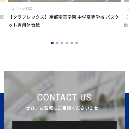
スポーツ施設
館
【タラフレックス】京都精華学園 中学高等学校 バスケ
【
ット専用体育館
館
CONTACT US
ぜひ、お気軽にご相談くださいませ。