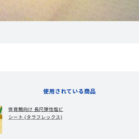
使用されている商品
体育館向け 長尺弾性塩ビ
シート (タラフレックス)