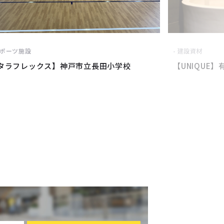
ポーツ施設
建設資材
タラフレックス】神戸市立長田小学校
【UNIQUE】