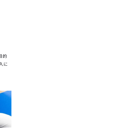
目的
入に