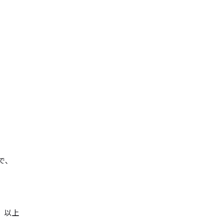
で、
以上