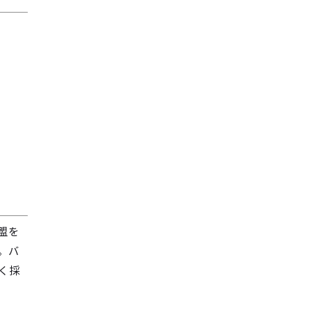
盟を
。バ
く採