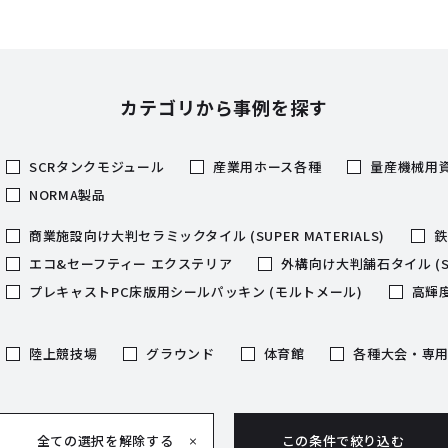
カテゴリから事例を探す
SCRタンクモジュール
産業用ホース各種
量産機械用
NORMA製品
商業施設向け大判セラミックタイル (SUPER MATERIALS)
鉄
エコ&セーフティー エクステリア
外構向け大判舗石タイル (SUP
プレキャストPC床版用シールパッキン (モルトメール)
高輝度
陸上競技場
グラウンド
体育館
各種大会・専
全ての選択を解除する
この条件で絞り込む