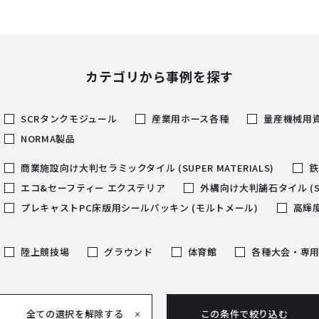
カテゴリから事例を探す
SCRタンクモジュール
産業用ホース各種
量産機械用
NORMA製品
商業施設向け大判セラミックタイル (SUPER MATERIALS)
鉄
エコ&セーフティー エクステリア
外構向け大判舗石タイル (SUP
プレキャストPC床版用シールパッキン (モルトメール)
高輝度
陸上競技場
グラウンド
体育館
各種大会・専
全ての選択を解除する
この条件で絞り込む