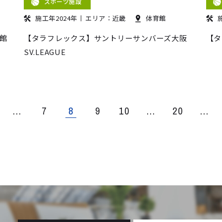
スポーツ施設
施工年2024年
エリア：近畿
体育館
館
【タラフレックス】サントリーサンバーズ大阪
【タ
SV.LEAGUE
...
7
8
9
10
...
20
...