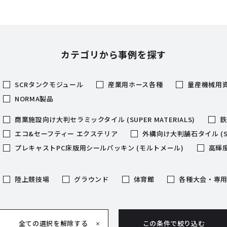
カテゴリから事例を探す
SCRタンクモジュール
産業用ホース各種
量産機械用
NORMA製品
商業施設向け大判セラミックタイル (SUPER MATERIALS)
鉄
エコ&セーフティー エクステリア
外構向け大判舗石タイル (SUP
プレキャストPC床版用シールパッキン (モルトメール)
高輝度
陸上競技場
グラウンド
体育館
各種大会・専
全ての選択を解除する
この条件で絞り込む