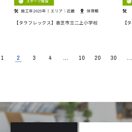
スポーツ施設
施工年2025年
エリア：近畿
体育館
【タラフレックス】香芝市立二上小学校
【タ
1
2
3
4
...
10
20
30
..