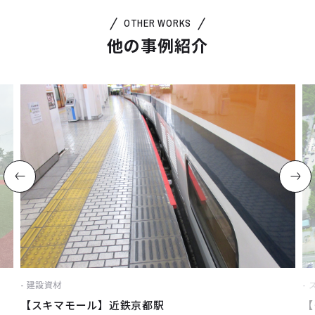
OTHER WORKS
他の事例紹介
建設資材
【スキマモール】近鉄京都駅
【