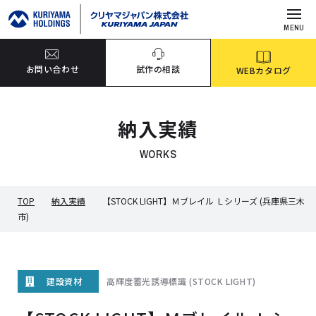
MENU
お問い合わせ
試作の相談
WEBカタログ
納入実績
WORKS
TOP
納入実績
【STOCK LIGHT】Ｍブレイル Ｌシリーズ (兵庫県三木
市)
高輝度蓄光誘導標識 (STOCK LIGHT)
建設資材