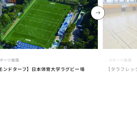
ポーツ施設
スポーツ施設
モンドターフ】日本体育大学ラグビー場
【タラフレッ