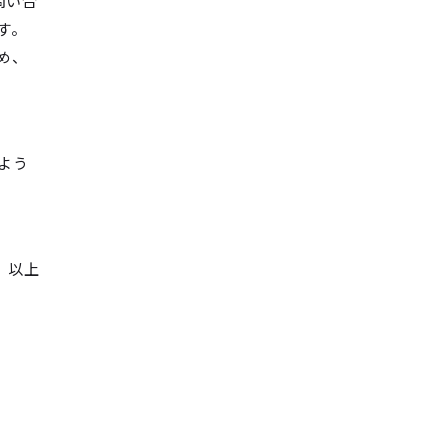
問い合
す。
め、
よう
以上