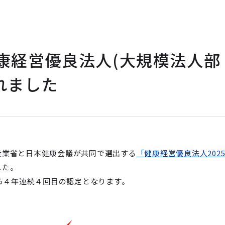
康経営優良法人(大規模法人部
れました
業省と日本健康会議が共同で選出する
「健康経営優良法人202
した。
から４年連続４回目の認定となります。