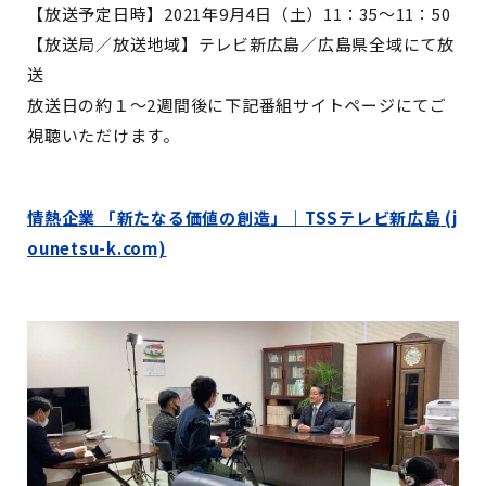
【放送予定日時】2021年9月4日（土）11：35～11：50
【放送局／放送地域】テレビ新広島／広島県全域にて放
送
放送日の約１～2週間後に下記番組サイトページにてご
視聴いただけます。
情熱企業
「新たなる価値の創造」｜
TSS
テレビ新広島
(j
ounetsu-k.com)