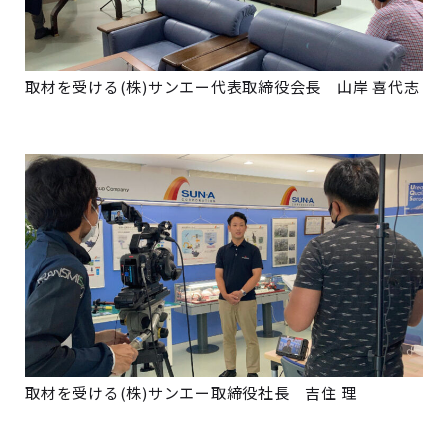
取材を受ける
(
株
)
サンエー代表取締役会長 山岸 喜代志
取材を受ける(株)サンエー取締役社長 吉住 理