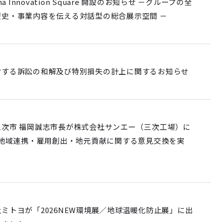
ama Innovation Square 開設のお知らせ －グループの全
歴史・事業内容を伝える対話型の総合展示空間 －
対する訴訟の和解及び特別損失の計上に関するお知らせ
三次市 福岡誠志市長が株式会社サンエー（三次工場）に
 地域連携・雇用創出・地元貢献に関する意見交換を実
ミトヨが「2026NEW環境展／地球温暖化防止展」に出